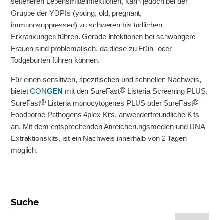
selteneren Lebensmittelinfektionen, kann jedoch bei der
Gruppe der YOPIs (
young, old, pregnant,
immunosuppressed
) zu schweren bis tödlichen
Erkrankungen führen. Gerade Infektionen bei schwangere
Frauen sind problematisch, da diese zu Früh- oder
Todgeburten führen können.
Für einen sensitiven, spezifischen und schnellen Nachweis,
®
bietet
CON
GEN
mit den SureFast
Listeria Screening PLUS,
®
®
SureFast
Listeria monocytogenes PLUS oder SureFast
Foodborne Pathogens 4plex Kits, anwenderfreundliche Kits
an. Mit dem entsprechenden Anreicherungsmedien und DNA
Extraktionskits, ist ein Nachweis innerhalb von 2 Tagen
möglich.
Suche