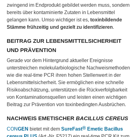
zwingend im Endprodukt gebildet werden muss, sondern
bereits über kontaminierte Zutaten in Lebensmittel
gelangen kann. Umso wichtiger ist es,
toxinbildende
Stämme frühzeitig und gezielt zu identifizieren
.
BEITRAG ZUR LEBENSMITTELSICHERHEIT
UND PRÄVENTION
Gerade vor dem Hintergrund aktueller Ereignisse
unterstreichen molekularbiologische Nachweismethoden
wie die real-time PCR ihren hohen Stellenwert in der
Lebensmittelsicherheit. Sie ermöglichen eine schnelle
Risikoabschätzung, unterstützen die Rückverfolgbarkeit
von Kontaminationsquellen und leisten einen wichtigen
Beitrag zur Prävention von toxinbedingten Ausbrüchen.
NACHWEIS EMETISCHER
BACILLUS CEREUS
®
CON
GEN
bietet mit dem
SureFast
Emetic Bacillus
cereus PLUS
(Art.-Nr. F5217)
ein
real-time PCR Kit
zum